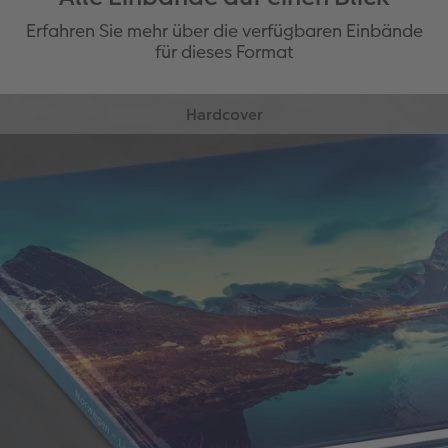
Erfahren Sie mehr über die verfügbaren Einbände
für dieses Format
Hardcover
Ein besonders widerstandsfähiger Einband, der
Ihre wertvollen Fotos schützt.
Feste Bildband-Qualität
Grosser, flexibel gestaltbarer
Buchrücken
Gold-, Roségold-, Silber- oder erhabene
Effektlackveredelung möglich