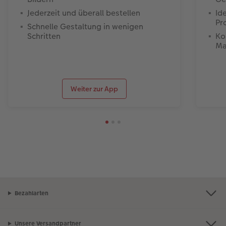
Jederzeit und überall bestellen
Id
Pr
Schnelle Gestaltung in wenigen
Schritten
Ko
Ma
Weiter zur App
Bezahlarten
Unsere Versandpartner