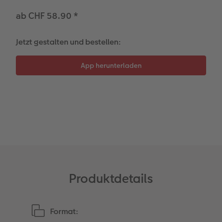
Kundengeschichten
Mehrteiler
Foto-Leckerlidose
ab CHF 58.90
*
Coffeetable Book «Art Collection»
Wandgestaltung
Neuheiten
Jetzt gestalten und bestellen:
CEWE FOTOBUCH per PDF
Zubehör
Zubehör
Produktdetails
Format: