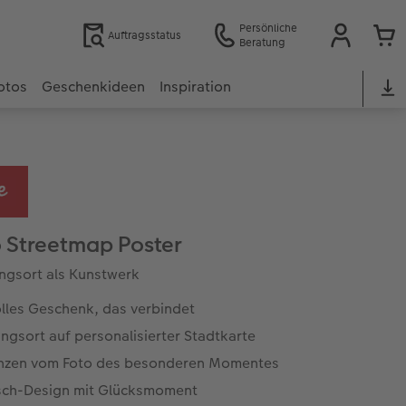
Persönliche
Auftragsstatus
Beratung
otos
Geschenkideen
Inspiration
 Streetmap Poster
lingsort als Kunstwerk
olles Geschenk, das verbindet
ingsort auf personalisierter Stadtkarte
nzen vom Foto des besonderen Momentes
ch-Design mit Glücksmoment