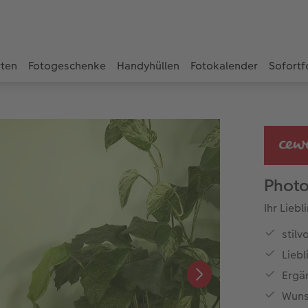
rten
Fotogeschenke
Handyhüllen
Fotokalender
Sofortf
Photo
Ihr Lieb
stilv
Liebl
Ergä
Wuns