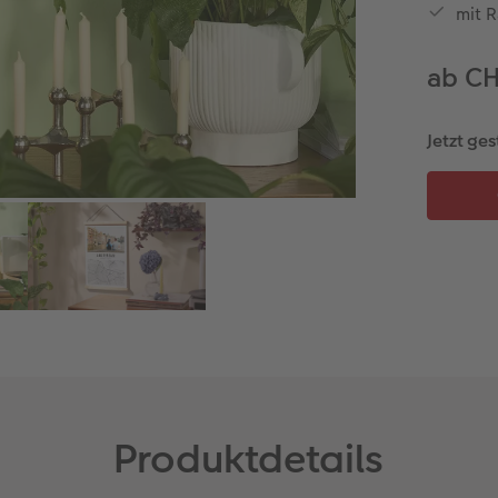
mit 
ab C
Jetzt ges
Produktdetails