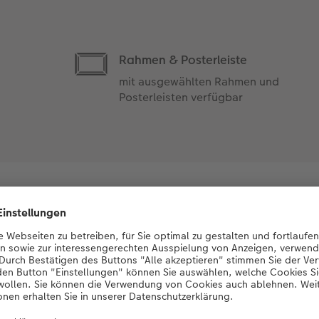
Rahmen & Posterleiste
mit ausgewählten Rahmen und
Posterleisten verfügbar
Photo Streetmap Poster
ieblingsort als Kunstwerk mit stilvollem 