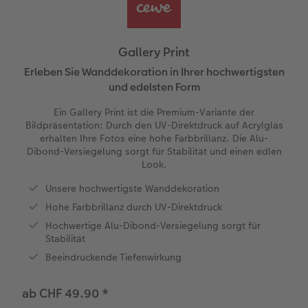
Personalisierter Schuber
Nature Prints
Photo Streetmap Poster
Weitere Anlässe
Spiele
Silikonhüllen
Wandkalender mit Design
Sofortgrusskarten
Zum Geburtstag
Hochzeit
en
Erinnerungstasche
Premium Poster
Fotocollage
Klappkarten
Schule & Büro
Kunststoffhüllen
Wandkalender A4
Sofortfotosets
Muttertagsgeschenke
Jahrbuch
Gallery Print
CEWE FOTOBUCH Kids
Fotosets
hexxas
Fotokarten
Haustiere
Lederhüllen
Wandkalender A4 Panorama
Sofortcollagen
Geschenke zum Abschied
Fotowettbewerbe
Erleben Sie Wanddekoration in Ihrer hochwertigsten
und edelsten Form
Einband mit Leder und Leinen
Fotosticker
Acrylglas
Postkarten
Faber-Castell
Holzhülle
Wandkalender A3
Mehrteilige Sofortfotos
Fotogeschenke zum Osterfest
Kundengeschichten
Ein Gallery Print ist die Premium-Variante der
 & App
Bildpräsentation: Durch den UV-Direktdruck auf Acrylglas
Erste Schritte
Sofortfotos
Alu Dibond
Einzelkarten im Direktversand
Art Prints
Handykette
Tischkalender Quadratisch
Biometrische Passfotos
für Brautpaare
erhalten Ihre Fotos eine hohe Farbbrillanz. Die Alu-
Dibond-Versiegelung sorgt für Stabilität und einen edlen
Look.
Bestellwege
Passfotos
Foto auf Holz
Foto-Geschenkbox
Mit Design
Zubehör
Filiale finden
für den JGA
Unsere hochwertigste Wanddekoration
Webinare
Zubehör
Geschenkidee
Gallery Print
Hohe Farbbrillanz durch UV-Direktdruck
Hochwertige Alu-Dibond-Versiegelung sorgt für
Kundenbeispiele
Hartschaum
CEWE Geschenkgutschein
Stabilität
Beeindruckende Tiefenwirkung
Kundengeschichten
Mehrteiler
Foto-Leckerlidose
ab CHF 49.90
*
Coffeetable Book «Art Collection»
Wandgestaltung
Neuheiten