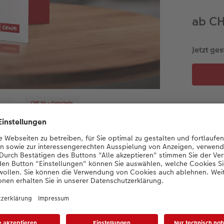
ab CH
Jetzt ges
Produktdetails