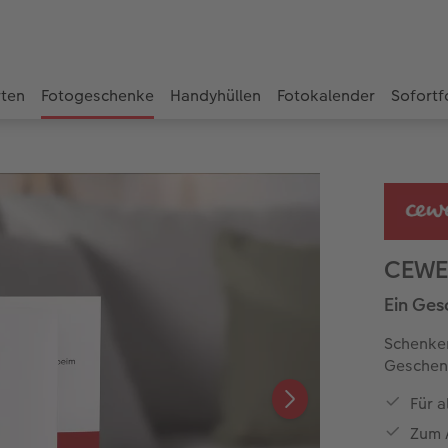
rten
Fotogeschenke
Handyhüllen
Fotokalender
Sofortf
CEWE
Ein Ges
Schenken
Geschenk
Für 
Zum 