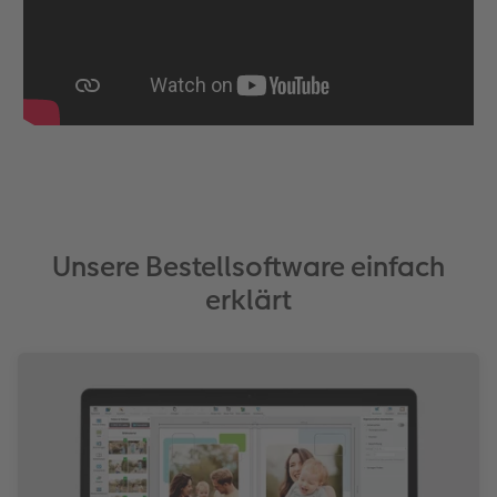
CEWE FOTOBUCH per PDF
Zubehör
Zubehör
Unsere Bestellsoftware einfach
erklärt