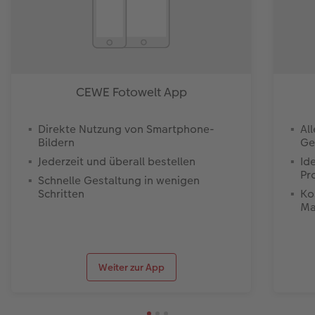
CEWE Fotowelt App
Direkte Nutzung von Smartphone-
Al
Bildern
Ge
Jederzeit und überall bestellen
Id
Pr
Schnelle Gestaltung in wenigen
Schritten
Ko
Ma
Weiter zur App