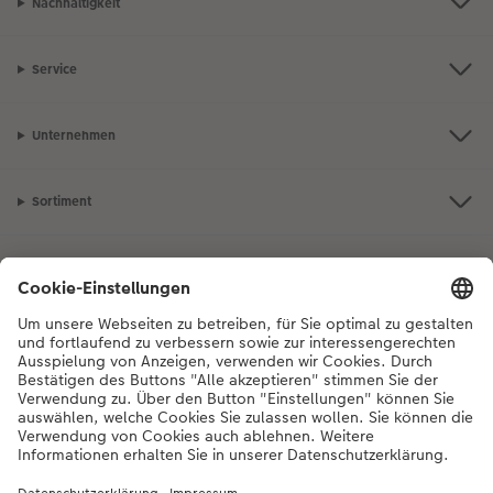
Nachhaltigkeit
Service
Unternehmen
Sortiment
Inspiration
Bei Fragen zu Produkten oder der Bestellung können Sie uns gerne von
Montag bis Samstag von 8:00 – 20:00 Uhr und Sonntag von 10:00 –
20:00 Uhr (gesetzliche Feiertage ausgenommen) unter der
Telefonnummer
044 499 10 36
kontaktieren.
DE
|
FR
|
IT