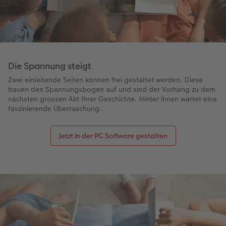
CEWE FOTOBUCH per PDF
Zubehör
Zubehör
Die Spannung steigt
Zwei einleitende Seiten können frei gestaltet werden. Diese
bauen den Spannungsbogen auf und sind der Vorhang zu dem
nächsten grossen Akt Ihrer Geschichte. Hinter ihnen wartet eine
faszinierende Überraschung.
Jetzt in der PC Software gestalten