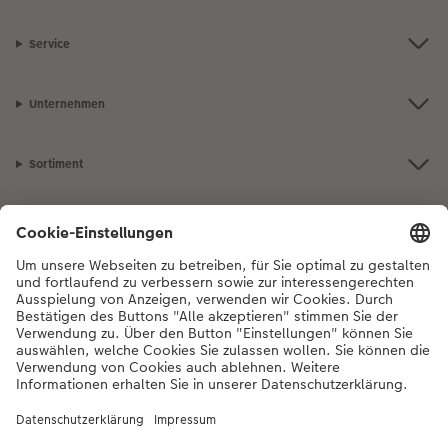
Service
Unternehmen
Sortiment
Inspiration
Bei Fragen zu Produkten oder der Bestellung können Sie uns gerne von
Montag bis Samstag von 8:00 – 20:00 Uhr und Sonntag von 10:00 –
20:00 Uhr (gesetzliche Feiertage ausgenommen) unter der
Telefonnummer
044 499 10 36
kontaktieren.
DE
|
FR
|
IT