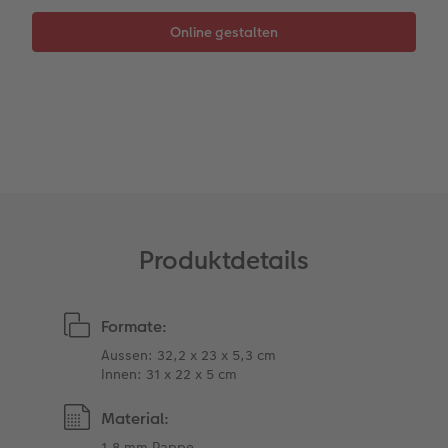
Kundengeschichten
Mehrteiler
Foto-Leckerlidose
Coffeetable Book «Art Collection»
Wandgestaltung
Neuheiten
CEWE FOTOBUCH per PDF
Zubehör
Zubehör
Produktdetails
Formate:
Aussen: 32,2 x 23 x 5,3 cm
Innen: 31 x 22 x 5 cm
Material:
1,8 mm Pappe