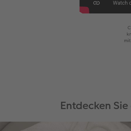
C
kr
mit
Entdecken Sie