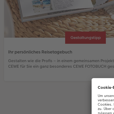
Gestaltungstipp
Ihr persönliches Reisetagebuch
Gestalten wie die Profis – in einem gemeinsamen Proje
CEWE für Sie ein ganz besonderes CEWE FOTOBUCH gest
Buchb