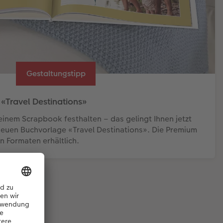
Gestaltungstipp
 «Travel Destinations»
einem Scrapbook festhalten – das gelingt Ihnen jetzt
neuen Buchvorlage «Travel Destinations». Die Premium
en Formaten erhältlich.
roatia