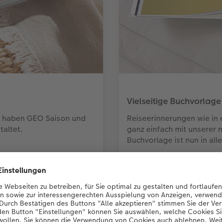
Vielseitige Buchvorlage
kt haben GEO Saison und
Reiseerinnerungen wie in 
altet.
ganz einfach mit unserer 
Buchvorlage ist nun in all
esprechung: Colours of C