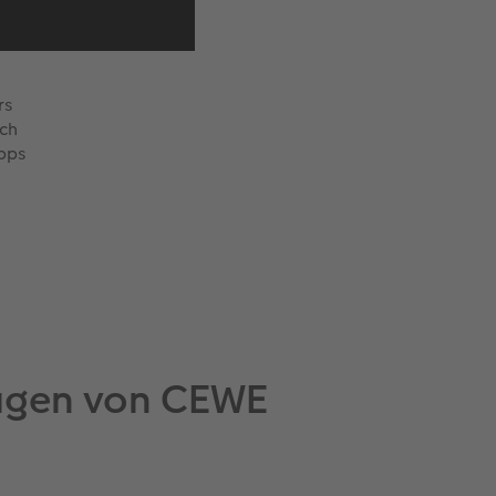
rs
uch
pps
lagen von CEWE